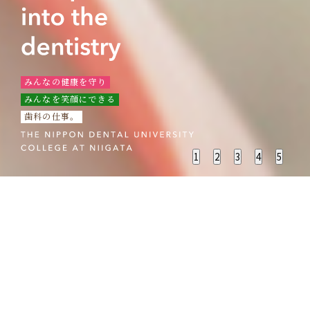
みんなの健康を守り
みんなを笑顔にできる
歯科の仕事。
1
2
3
4
5
入学者
選抜
インターネット出願・
入学者選抜要項はこちら
歯科
衛生
オープンキャンパス
学科