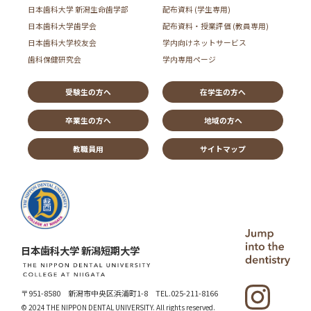
日本歯科大学 新潟生命歯学部
配布資料 (学生専用)
日本歯科大学歯学会
配布資料・授業評価 (教員専用)
日本歯科大学校友会
学内向けネットサービス
歯科保健研究会
学内専用ページ
受験生の方へ
在学生の方へ
卒業生の方へ
地域の方へ
教職員用
サイトマップ
日本歯科大学 新潟短期大学
〒951-8580 新潟市中央区浜浦町1-8
TEL.025-211-8166
© 2024 THE NIPPON DENTAL UNIVERSITY.
All rights reserved.