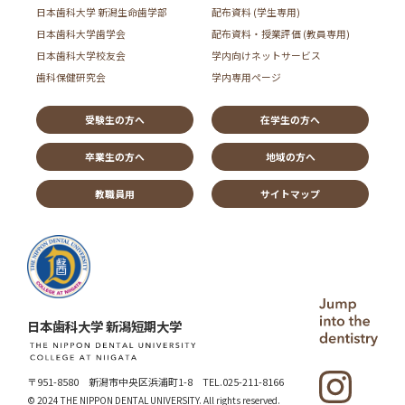
日本歯科大学 新潟生命歯学部
配布資料 (学生専用)
日本歯科大学歯学会
配布資料・授業評価 (教員専用)
日本歯科大学校友会
学内向けネットサービス
歯科保健研究会
学内専用ページ
受験生の方へ
在学生の方へ
卒業生の方へ
地域の方へ
教職員用
サイトマップ
日本歯科大学 新潟短期大学
〒951-8580 新潟市中央区浜浦町1-8
TEL.025-211-8166
© 2024 THE NIPPON DENTAL UNIVERSITY.
All rights reserved.