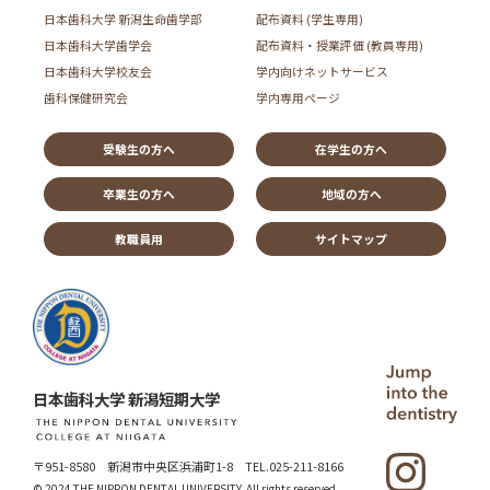
日本歯科大学 新潟生命歯学部
配布資料 (学生専用)
日本歯科大学歯学会
配布資料・授業評価 (教員専用)
日本歯科大学校友会
学内向けネットサービス
歯科保健研究会
学内専用ページ
受験生の方へ
在学生の方へ
卒業生の方へ
地域の方へ
教職員用
サイトマップ
日本歯科大学 新潟短期大学
〒951-8580 新潟市中央区浜浦町1-8
TEL.025-211-8166
© 2024 THE NIPPON DENTAL UNIVERSITY.
All rights reserved.