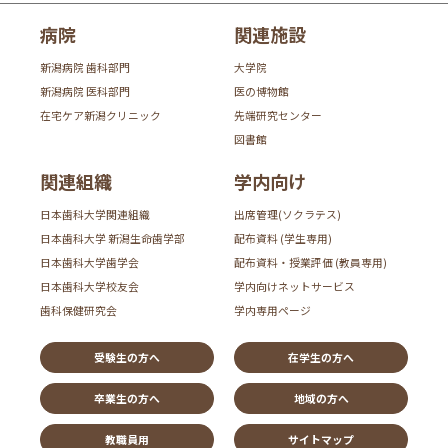
病院
関連施設
新潟病院 歯科部門
大学院
新潟病院 医科部門
医の博物館
在宅ケア新潟クリニック
先端研究センター
図書館
関連組織
学内向け
日本歯科大学関連組織
出席管理(ソクラテス)
日本歯科大学 新潟生命歯学部
配布資料 (学生専用)
日本歯科大学歯学会
配布資料・授業評価 (教員専用)
日本歯科大学校友会
学内向けネットサービス
歯科保健研究会
学内専用ページ
受験生の方へ
在学生の方へ
卒業生の方へ
地域の方へ
教職員用
サイトマップ