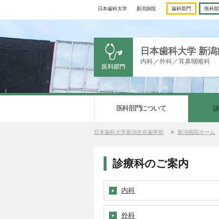
日本歯科大学
新潟病院
歯科部門
医科部
日本歯科大学 新潟
内科／外科／耳鼻咽喉科
医科部門について
日本歯科大学新潟生命歯学部
新潟病院ホーム
診療科のご案内
内科
外科