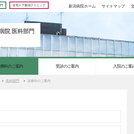
門
在宅ケア新潟クリニック
新潟病院ホーム
サイトマップ
病院 医科部門
診療科のご案内
受診のご案内
入院のご案
医科部門
診療科のご案内