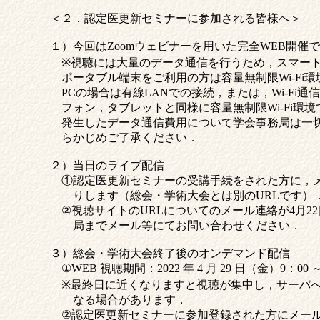
＜２．認定医更新セミナーに参加される皆様へ＞
１）今回はZoomウェビナーを用いた完全WEB開催
※視聴には大量のデータ通信を行うため，スマート
ポータブル端末をご利用の方は容量無制限Wi-Fi
PCの場合は有線LANでの接続，または，Wi-Fi
フォン，タブレットと同様に容量無制限Wi-Fi環
発生したデータ通信費用について学会事務局は一
らかじめご了承ください．
２）当日のライブ配信
①認定医更新セミナーの受講手続をされた方に，メ
りします（総会・学術大会とは別のURLです）
②視聴サイトのURLについてのメール連絡が4月2
局までメール等にてお問い合わせください．
３）総会・学術大会終了後のオンデマンド配信
①WEB 視聴期間：2022 年 4 月 29 日（金）9：00 ～
※最終日に近くなりますと視聴が集中し，サーバへ
なる場合があります．
②認定医更新セミナーに参加登録された方にメール