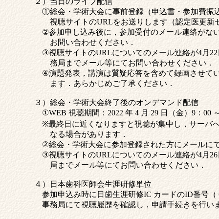
２）当日のライブ配信
①総会・学術大会に事前登録（申込書・参加費振込
視聴サイトのURLをお送りします（認定医更新セ
②参加申し込み後に，参加受付のメール連絡がな
お問い合わせください．
③視聴サイトのURLについてのメール連絡が4月2
務局までメール等にてお問い合わせください．
④演題発表，講演は質疑応答を含めて録画させてい
ます．あらかじめご了承ください．
３）総会・学術大会終了後のオンデマンド配信
①WEB 視聴期間：2022 年 4 月 29 日（金）9：00 ～
※最終日に近くなりますと視聴が集中し，サーバへ
なる場合があります．
②総会・学術大会に参加登録された方にメールにて
③視聴サイトのURLについてのメール連絡が4月2
局までメール等にてお問い合わせください．
４）日本歯科医師会生涯研修単位
参加申込み時に日歯生涯研修IC カードのID番号（
事務局にて視聴履歴を確認し，申請手続きを行い