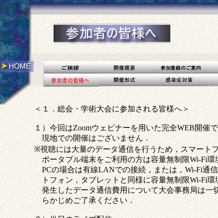
＜１．総会・学術大会に参加される皆様へ＞
１）今回はZoomウェビナーを用いた完全WEB開催
現地での開催はございません．
※視聴には大量のデータ通信を行うため，スマート
ポータブル端末をご利用の方は容量無制限Wi-Fi
PCの場合は有線LANでの接続，または，Wi-Fi
トフォン，タブレットと同様に容量無制限Wi-Fi
発生したデータ通信費用について大会事務局は一
らかじめご了承ください．